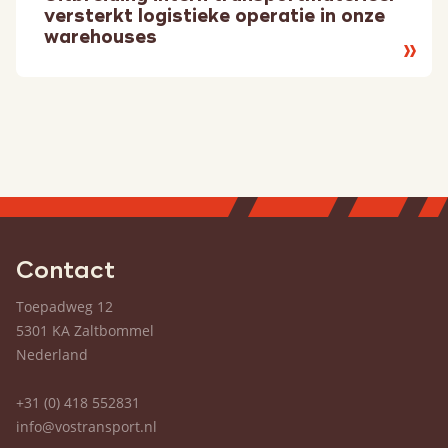
versterkt logistieke operatie in onze
warehouses
Lees
meer
Contact
Toepadweg 12
5301 KA Zaltbommel
Nederland
+31 (0) 418 552831
info@vostransport.nl