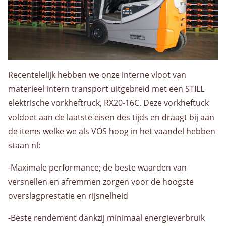
Warehousing
Opslag
Value Added Logistics
Container handling
Douane activiteiten
Recentelelijk hebben we onze interne vloot van
materieel intern transport uitgebreid met een STILL
elektrische vorkheftruck, RX20-16C. Deze vorkheftuck
Assemblage
voldoet aan de laatste eisen des tijds en draagt bij aan
Dozen voor AGF en bakkerswereld
de items welke we als VOS hoog in het vaandel hebben
Voorraadbeheer
staan nl:
Algemeen
-Maximale performance; de beste waarden van
versnellen en afremmen zorgen voor de hoogste
overslagprestatie en rijsnelheid
Werken bij
-Beste rendement dankzij minimaal energieverbruik