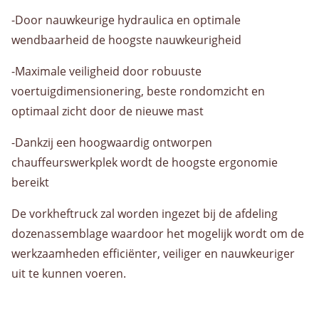
Over ons
-Door nauwkeurige hydraulica en optimale
Historie
wendbaarheid de hoogste nauwkeurigheid
Organisatie
Kwaliteit
-Maximale veiligheid door robuuste
Privacybeleid
voertuigdimensionering, beste rondomzicht en
optimaal zicht door de nieuwe mast
Nieuws
-Dankzij een hoogwaardig ontworpen
chauffeurswerkplek wordt de hoogste ergonomie
Contact
bereikt
Contactpersonen
De vorkheftruck zal worden ingezet bij de afdeling
dozenassemblage waardoor het mogelijk wordt om de
werkzaamheden efficiënter, veiliger en nauwkeuriger
uit te kunnen voeren.