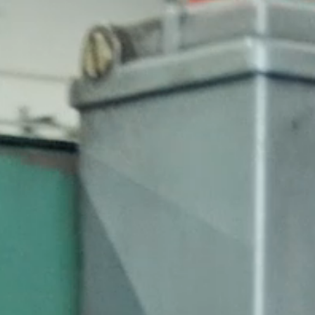
Over ons
Historie
Organisatie
Kwaliteit
Privacybeleid
Nieuws
Contact
Contactpersonen