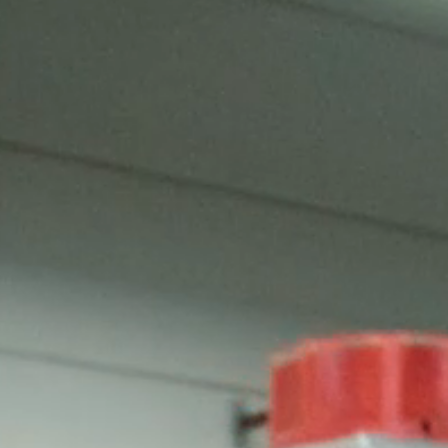
Warehousing
Opslag
Value Added Logistics
Container handling
Douane activiteiten
Assemblage
Dozen voor AGF en bakkerswereld
Voorraadbeheer
Algemeen
Werken bij