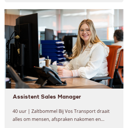
land. Als machine operator zorg je ervoor dat
de plano’s (dit zijn platte dozen van karton) en
de lijmkorrels bijgevuld blijven. …
Continued
Assistent Sales Manager
40 uur | Zaltbommel Bij Vos Transport draait
alles om mensen, afspraken nakomen en
service leveren waar klanten op kunnen