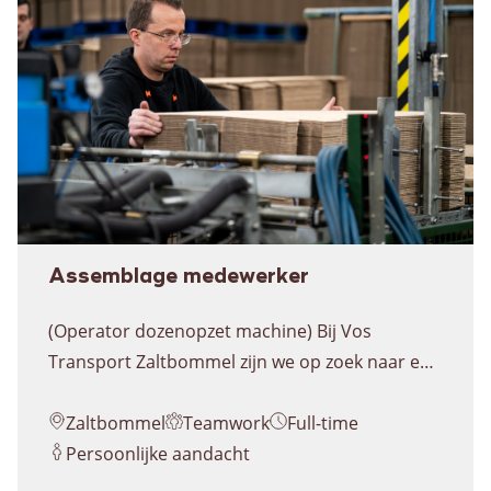
administratieve afhandeling van …
Continued
Assemblage medewerker
(Operator dozenopzet machine) Bij Vos
Transport Zaltbommel zijn we op zoek naar een
Assemblage Medewerker voor de afdeling
Lokatie
Dienstverband
Assemblage. Op deze afdeling worden dagelijks
Zaltbommel
Teamwork
Full-time
kartonnen dozen geproduceerd en
Persoonlijke aandacht
klaargemaakt voor uitlevering door het hele