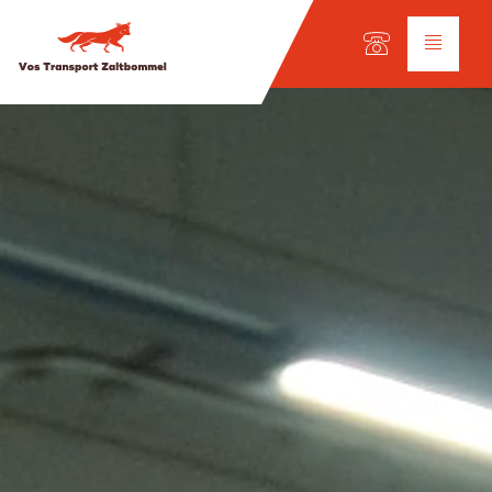
Taal keuze:
Diensten
Wegtransport
Internationaal transport
Wagenpark
Werkplaats
Scheepvaart
Onze vloot
Ladingsoorten