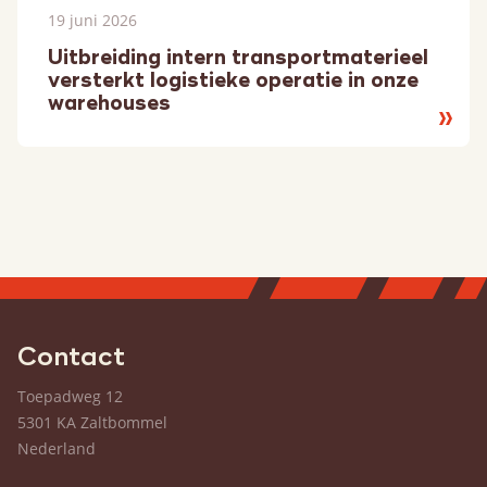
19 juni 2026
Uitbreiding intern transportmaterieel
versterkt logistieke operatie in onze
warehouses
Lees
meer
Contact
Toepadweg 12
5301 KA Zaltbommel
Nederland