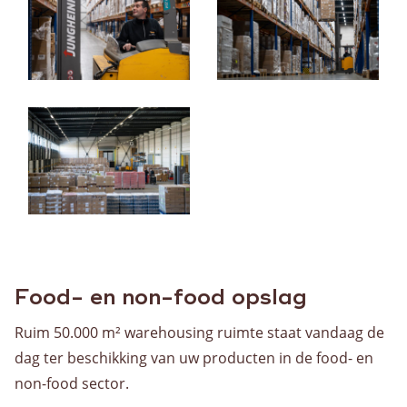
Warehousing
Opslag
Value Added Logistics
Container handling
Douane activiteiten
Assemblage
Dozen voor AGF en bakkerswereld
Voorraadbeheer
Algemeen
Food- en non-food opslag
Ruim 50.000 m² warehousing ruimte staat vandaag de
Werken bij
dag ter beschikking van uw producten in de food- en
non-food sector.