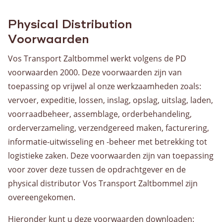
Over ons
Historie
Physical Distribution
Organisatie
Voorwaarden
Kwaliteit
Vos Transport Zaltbommel werkt volgens de PD
Privacybeleid
voorwaarden 2000. Deze voorwaarden zijn van
toepassing op vrijwel al onze werkzaamheden zoals:
Nieuws
vervoer, expeditie, lossen, inslag, opslag, uitslag, laden,
voorraadbeheer, assemblage, orderbehandeling,
Contact
orderverzameling, verzendgereed maken, facturering,
Contactpersonen
informatie-uitwisseling en -beheer met betrekking tot
logistieke zaken. Deze voorwaarden zijn van toepassing
voor zover deze tussen de opdrachtgever en de
physical distributor Vos Transport Zaltbommel zijn
overeengekomen.
Hieronder kunt u deze voorwaarden downloaden: