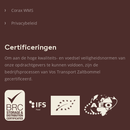
Corax WMS
Privacybeleid
Certificeringen
Om aan de hoge kwaliteits- en voedsel veiligheidsnormen van
onze opdrachtgevers te kunnen voldoen, zijn de
bedrijfsprocessen van Vos Transport Zaltbommel
gecertificeerd.