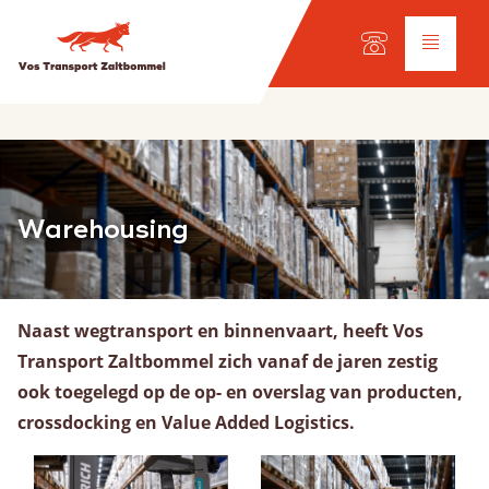
Taal keuze:
DE
EN
NL
Diensten
Warehousing
Wegtransport
Internationaal transport
Wagenpark
Werkplaats
Naast wegtransport en binnenvaart, heeft Vos
Transport Zaltbommel zich vanaf de jaren zestig
ook toegelegd op de op- en overslag van producten,
Scheepvaart
crossdocking en Value Added Logistics.
Onze vloot
Ladingsoorten