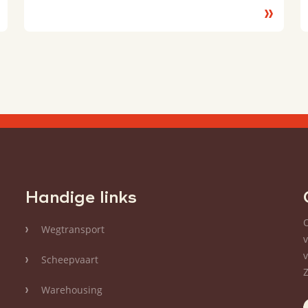
es
Lees
eer
meer
Handige links
Wegtransport
Scheepvaart
Warehousing