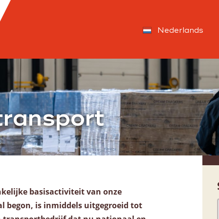
Nederlands
transport
Warehousing
Opslag
Value Added Logistics
Container handling
Douane activiteiten
kelijke basisactiviteit van onze
Assemblage
 begon, is inmiddels uitgegroeid tot
Dozen voor AGF en bakkerswereld