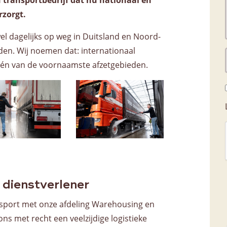
h transportbedrijf dat nu nationaal en
Voorraadbeheer
rzorgt.
wel dagelijks op weg in Duitsland en Noord-
den. Wij noemen dat: internationaal
één van de voornaamste afzetgebieden.
e dienstverlener
sport met onze afdeling Warehousing en
ns met recht een veelzijdige logistieke