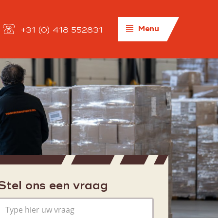
Menu
+31 (0) 418 552831
Algemeen
Werken bij
Over ons
Historie
Organisatie
Stel ons een vraag
Kwaliteit
Privacybeleid