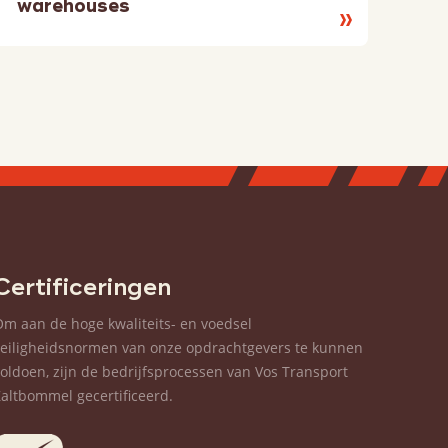
warehouses
Lees
meer
Certificeringen
Om aan de hoge kwaliteits- en voedsel
veiligheidsnormen van onze opdrachtgevers te kunnen
voldoen, zijn de bedrijfsprocessen van Vos Transport
Zaltbommel gecertificeerd.