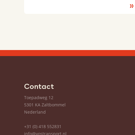
Le
m
Contact
Toepadweg 12
5301 KA Zaltbommel
Nederland
+31 (0) 418 552831
info@vostransport.nl