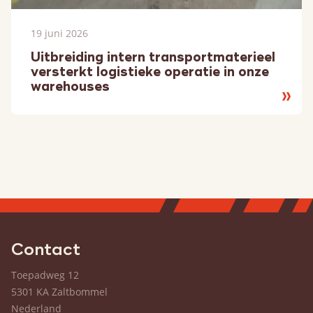
19 juni 2026
Uitbreiding intern transportmaterieel
versterkt logistieke operatie in onze
warehouses
Lees
meer
Contact
Toepadweg 12
5301 KA Zaltbommel
Nederland