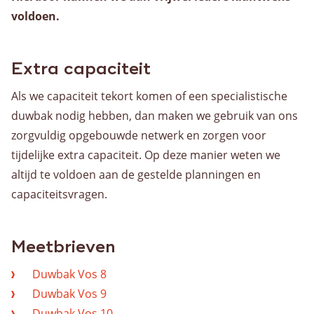
voldoen.
Warehousing
Opslag
Value Added Logistics
Extra capaciteit
Container handling
Als we capaciteit tekort komen of een specialistische
Douane activiteiten
duwbak nodig hebben, dan maken we gebruik van ons
zorgvuldig opgebouwde netwerk en zorgen voor
Assemblage
tijdelijke extra capaciteit. Op deze manier weten we
Dozen voor AGF en bakkerswereld
altijd te voldoen aan de gestelde planningen en
Voorraadbeheer
capaciteitsvragen.
Algemeen
Meetbrieven
Duwbak Vos 8
Werken bij
Duwbak Vos 9
Duwbak Vos 10