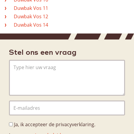
Over ons
Duwbak Vos 11
Historie
Duwbak Vos 12
Organisatie
Duwbak Vos 14
Kwaliteit
Privacybeleid
Stel ons een vraag
Nieuws
Contact
Contactpersonen
Ja, ik accepteer de privacyverklaring.