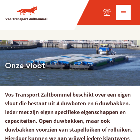
Taal keuze:
DE
EN
NL
Diensten
Onze vloot
Wegtransport
Internationaal transport
Wagenpark
Werkplaats
Vos Transport Zaltbommel beschikt over een eigen
vloot die bestaat uit 4 duwboten en 6 duwbakken.
Ieder met zijn eigen specifieke eigenschappen en
Scheepvaart
capaciteiten. Open duwbakken, maar ook
Onze vloot
duwbakken voorzien van stapelluiken of rolluiken.
Ladingsoorten
Hierdoor kunnen we aan vrijwel iedere klantwens