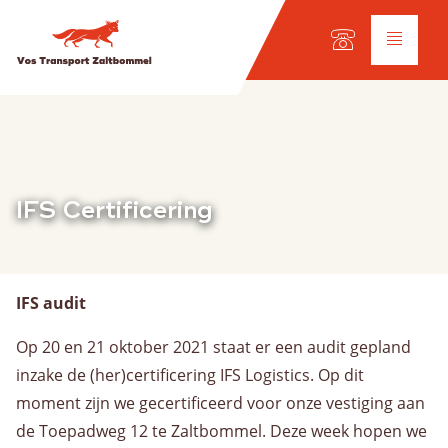
Taal keuze:
NL
Diensten
IFS Certificering
Wegtransport
Internationaal transport
Wagenpark
Werkplaats
IFS audit
Op 20 en 21 oktober 2021 staat er een audit gepland
Scheepvaart
inzake de (her)certificering IFS Logistics. Op dit
Onze vloot
moment zijn we gecertificeerd voor onze vestiging aan
Ladingsoorten
de Toepadweg 12 te Zaltbommel. Deze week hopen we