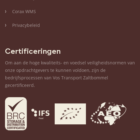
Corax WMS
Privacybeleid
Certificeringen
Om aan de hoge kwaliteits- en voedsel veiligheidsnormen van
onze opdrachtgevers te kunnen voldoen, zijn de
bedrijfsprocessen van Vos Transport Zaltbommel
gecertificeerd.