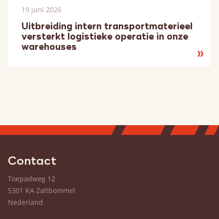
19 juni 2026
Uitbreiding intern transportmaterieel
versterkt logistieke operatie in onze
warehouses
Lees
meer
Contact
Toepadweg 12
5301 KA Zaltbommel
Nederland