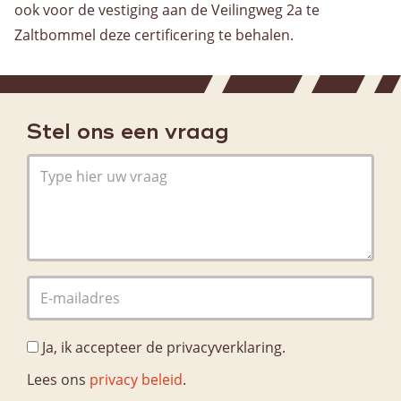
ook voor de vestiging aan de Veilingweg 2a te
Warehousing
Zaltbommel deze certificering te behalen.
Opslag
Value Added Logistics
Container handling
Douane activiteiten
Stel ons een vraag
Assemblage
Dozen voor AGF en bakkerswereld
Voorraadbeheer
Algemeen
Ja, ik accepteer de privacyverklaring.
Werken bij
Lees ons
privacy beleid
.