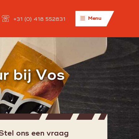
Menu
+31 (0) 418 552831
Algemeen
 bij Vos
Werken bij
Over ons
Historie
Organisatie
Kwaliteit
Privacybeleid
Stel ons een vraag