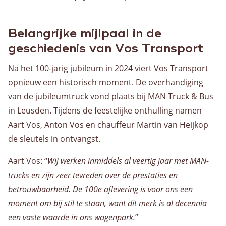
Warehousing
Opslag
Belangrijke mijlpaal in de
Value Added Logistics
geschiedenis van Vos Transport
Container handling
Na het 100-jarig jubileum in 2024 viert Vos Transport
Douane activiteiten
opnieuw een historisch moment. De overhandiging
van de jubileumtruck vond plaats bij MAN Truck & Bus
Assemblage
in Leusden. Tijdens de feestelijke onthulling namen
Dozen voor AGF en bakkerswereld
Aart Vos, Anton Vos en chauffeur Martin van Heijkop
Voorraadbeheer
de sleutels in ontvangst.
Aart Vos: “
Wij werken inmiddels al veertig jaar met MAN-
Algemeen
trucks en zijn zeer tevreden over de prestaties en
betrouwbaarheid. De 100e aflevering is voor ons een
Werken bij
moment om bij stil te staan, want dit merk is al decennia
een vaste waarde in ons wagenpark.
”