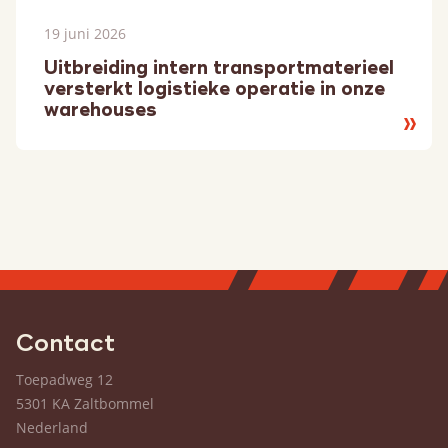
19 juni 2026
Uitbreiding intern transportmaterieel
versterkt logistieke operatie in onze
warehouses
Lees
meer
Contact
Toepadweg 12
5301 KA Zaltbommel
Nederland