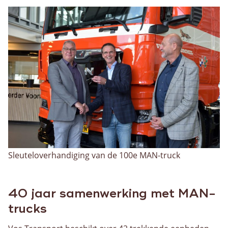
Over ons
Historie
Organisatie
Kwaliteit
Privacybeleid
Nieuws
Contact
Contactpersonen
Sleuteloverhandiging van de 100e MAN-truck
40 jaar samenwerking met MAN-
trucks