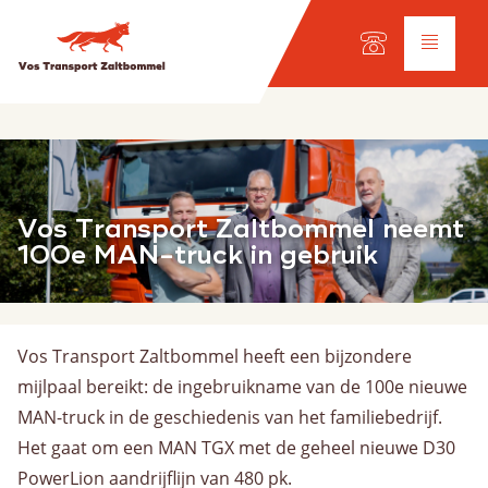
Taal keuze:
NL
Diensten
Vos Transport Zaltbommel neemt
Wegtransport
100e MAN-truck in gebruik
Internationaal transport
Wagenpark
Werkplaats
Vos Transport Zaltbommel heeft een bijzondere
mijlpaal bereikt: de ingebruikname van de 100e nieuwe
Scheepvaart
MAN-truck in de geschiedenis van het familiebedrijf.
Onze vloot
Het gaat om een MAN TGX met de geheel nieuwe D30
Ladingsoorten
PowerLion aandrijflijn van 480 pk.