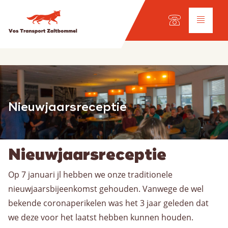
Taal keuze:
NL
Diensten
Nieuwjaarsreceptie
Wegtransport
Internationaal transport
Wagenpark
Werkplaats
Nieuwjaarsreceptie
Op 7 januari jl hebben we onze traditionele
Scheepvaart
nieuwjaarsbijeenkomst gehouden. Vanwege de wel
Onze vloot
bekende coronaperikelen was het 3 jaar geleden dat
Ladingsoorten
we deze voor het laatst hebben kunnen houden.