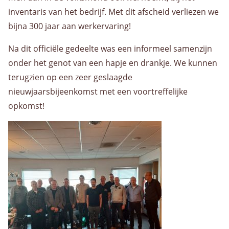
Over ons
inventaris van het bedrijf. Met dit afscheid verliezen we
Historie
bijna 300 jaar aan werkervaring!
Organisatie
Kwaliteit
Na dit officiële gedeelte was een informeel samenzijn
Privacybeleid
onder het genot van een hapje en drankje. We kunnen
terugzien op een zeer geslaagde
nieuwjaarsbijeenkomst met een voortreffelijke
Nieuws
opkomst!
Contact
Contactpersonen