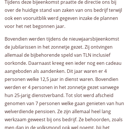
Tijdens deze bijeenkomst praatte de directie ons bij
Warehousing
over de huidige stand van zaken van ons bedrijf terwijl
Opslag
ook een vooruitblik werd gegeven inzake de plannen
Value Added Logistics
voor het net begonnen jaar.
Container handling
Bovendien werden tijdens de nieuwjaarsbijeenkomst
Douane activiteiten
de jubilarissen in het zonnetje gezet. Zij ontvingen
allemaal de bijbehorende speld van TLN inclusief
Assemblage
oorkonde. Daarnaast kreeg een ieder nog een cadeau
Dozen voor AGF en bakkerswereld
aangeboden als aandenken. Dit jaar waren er 4
Voorraadbeheer
personen welke 12,5 jaar in dienst waren. Bovendien
werden er 4 personen in het zonnetje gezet vanwege
Algemeen
hun 25-jarig dienstverband. Tot slot werd afscheid
genomen van 7 personen welke gaan genieten van hun
welverdiende pensioen. Ze zijn allemaal heel lang
Werken bij
werkzaam geweest bij ons bedrijf. Ze behoorden, zoals
men dan in de volksmond ook wel noemt, bij het