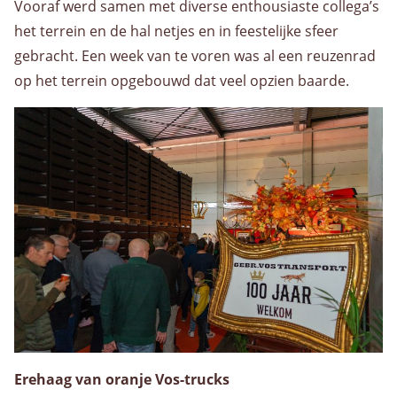
Vooraf werd samen met diverse enthousiaste collega’s
Warehousing
het terrein en de hal netjes en in feestelijke sfeer
Opslag
gebracht. Een week van te voren was al een reuzenrad
Value Added Logistics
op het terrein opgebouwd dat veel opzien baarde.
Container handling
Douane activiteiten
Assemblage
Dozen voor AGF en bakkerswereld
Voorraadbeheer
Algemeen
Werken bij
Erehaag van oranje Vos-trucks