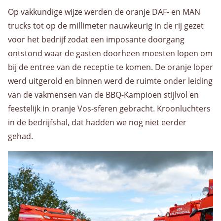
Over ons
Op vakkundige wijze werden de oranje DAF- en MAN
Historie
trucks tot op de millimeter nauwkeurig in de rij gezet
Organisatie
voor het bedrijf zodat een imposante doorgang
Kwaliteit
ontstond waar de gasten doorheen moesten lopen om
Privacybeleid
bij de entree van de receptie te komen. De oranje loper
werd uitgerold en binnen werd de ruimte onder leiding
Nieuws
van de vakmensen van de BBQ-Kampioen stijlvol en
feestelijk in oranje Vos-sferen gebracht. Kroonluchters
Contact
in de bedrijfshal, dat hadden we nog niet eerder
Contactpersonen
gehad.