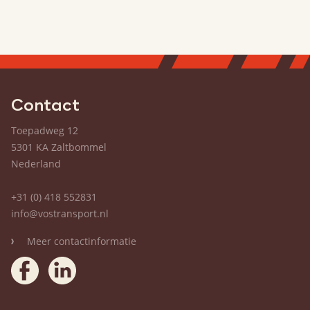
Contact
Toepadweg 12
5301 KA Zaltbommel
Nederland
+31 (0) 418 552831
info@vostransport.nl
Meer contactinformatie