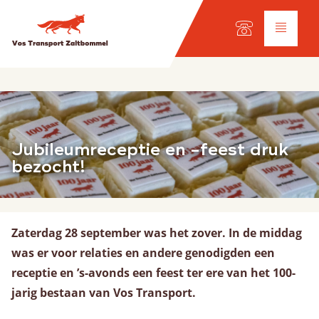
Taal keuze:
NL
Diensten
Jubileumreceptie en -feest druk
Wegtransport
bezocht!
Internationaal transport
Wagenpark
Werkplaats
Zaterdag 28 september was het zover. In de middag
was er voor relaties en andere genodigden een
Scheepvaart
receptie en ’s-avonds een feest ter ere van het 100-
Onze vloot
jarig bestaan van Vos Transport.
Ladingsoorten