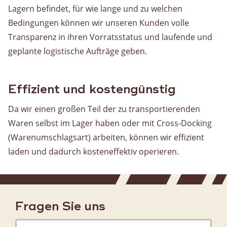
Lagern befindet, für wie lange und zu welchen
Warehousing
Bedingungen können wir unseren Kunden volle
Lagerung
Transparenz in ihren Vorratsstatus und laufende und
Value Added Logistics
geplante logistische Aufträge geben.
Containerumschlag
Zollabfertigung
Effizient und kostengünstig
Assemblage
Da wir einen großen Teil der zu transportierenden
Kartons für die Kartoffel-, Obst- und Bäckereibranche
Waren selbst im Lager haben oder mit Cross-Docking
Vorratsverwaltung
(Warenumschlagsart) arbeiten, können wir effizient
laden und dadurch kosteneffektiv operieren.
Allgemein
Über uns
Fragen Sie uns
Geschichte