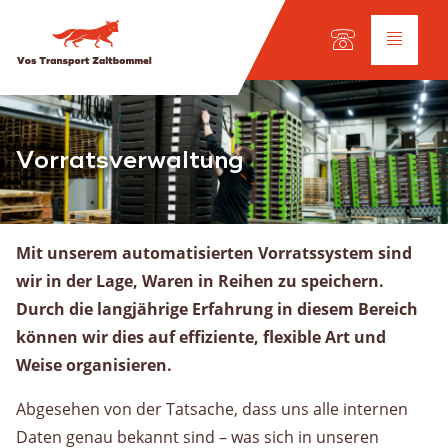
Auswahl der Sprache:
DE
EN
NL
Dienstleistungen
Vorratsverwaltung
Lkw-Transport
Internationaler Transport
Mit unserem automatisierten Vorratssystem sind
Fuhrpark
wir in der Lage, Waren in Reihen zu speichern.
Werkstatt
Durch die langjährige Erfahrung in diesem Bereich
können wir dies auf effiziente, flexible Art und
Schifffahrt
Weise organisieren.
Unsere Flotte
Abgesehen von der Tatsache, dass uns alle internen
Frachtarten
Daten genau bekannt sind – was sich in unseren