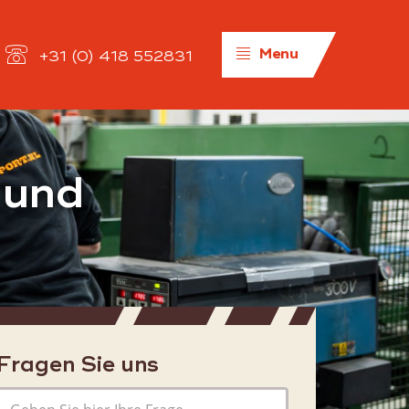
Menu
+31 (0) 418 552831
Allgemein
 und
Über uns
Geschichte
Organisation
Qualität
Datenschutzrichtlinie
Fragen Sie uns
Nachrichten