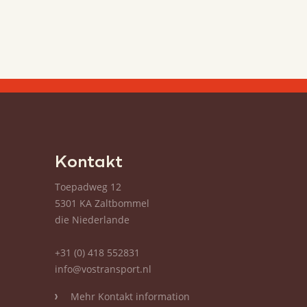
m
Kontakt
Toepadweg 12
5301 KA Zaltbommel
die Niederlande
+31 (0) 418 552831
info@vostransport.nl
Mehr Kontakt information