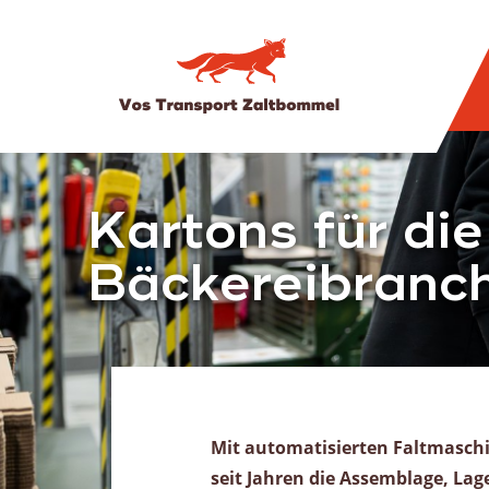
Dienstleistungen
Kartons für di
Lkw-Transport
Bäckereibranc
Internationaler Transport
Fuhrpark
Werkstatt
Schifffahrt
Unsere Flotte
Mit automatisierten Faltmasch
Frachtarten
seit Jahren die Assemblage, Lag