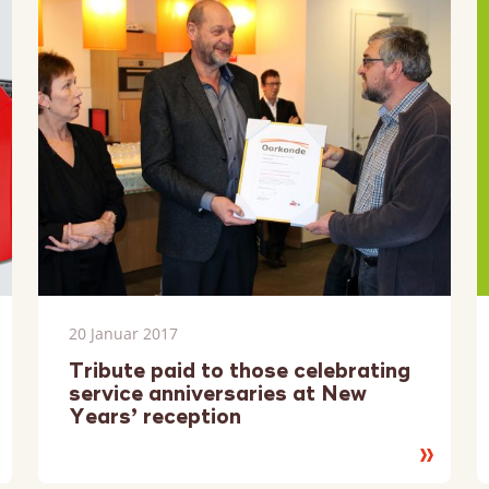
20 Januar 2017
Tribute paid to those celebrating
service anniversaries at New
Years’ reception
sen
Lesen
e
Sie