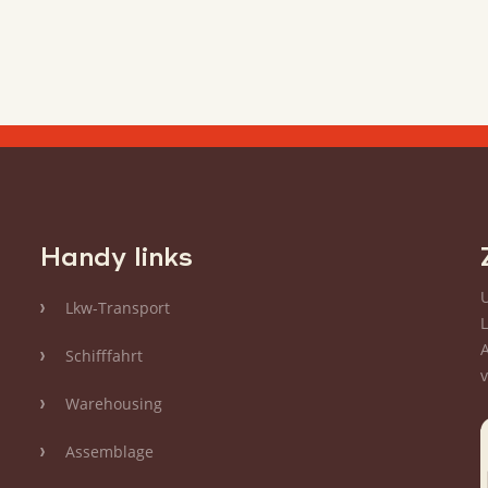
ehr
mehr
Handy links
Lkw-Transport
Schifffahrt
Warehousing
Assemblage