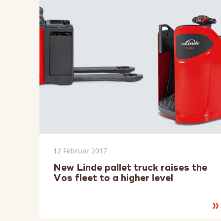
12 Februar 2017
New Linde pallet truck raises the
Vos fleet to a higher level
Le
Si