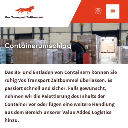
Auswahl der Sprache:
DE
EN
NL
Dienstleistungen
Containerumschlag
Lkw-Transport
Internationaler Transport
Das Be- und Entladen von Containern können Sie
Fuhrpark
ruhig Vos Transport Zaltbommel überlassen. Es
Werkstatt
passiert schnell und sicher. Falls gewünscht,
nehmen wir die Palettierung des Inhalts der
Schifffahrt
Container vor oder fügen eine weitere Handlung
Unsere Flotte
aus dem Bereich unserer Value Added Logistics
Frachtarten
hinzu.