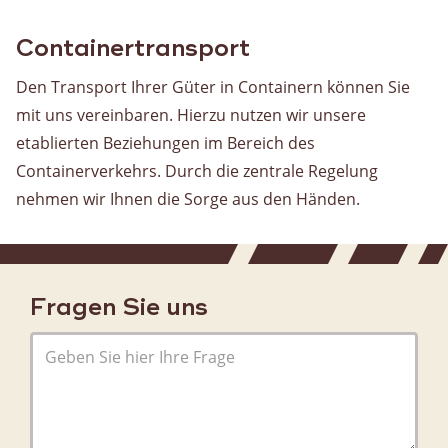
Warehousing
Containertransport
Lagerung
Den Transport Ihrer Güter in Containern können Sie
Value Added Logistics
mit uns vereinbaren. Hierzu nutzen wir unsere
Containerumschlag
etablierten Beziehungen im Bereich des
Zollabfertigung
Containerverkehrs. Durch die zentrale Regelung
nehmen wir Ihnen die Sorge aus den Händen.
Assemblage
Kartons für die Kartoffel-, Obst- und Bäckereibranche
Vorratsverwaltung
Fragen Sie uns
Allgemein
Über uns
Geschichte