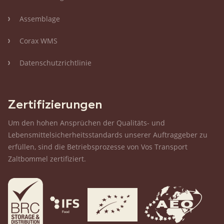
Assemblage
Corax WMS
Datenschutzrichtlinie
Zertifizierungen
Um den hohen Ansprüchen der Qualitäts- und
Lebensmittelsicherheitsstandards unserer Auftraggeber zu
erfüllen, sind die Betriebsprozesse von Vos Transport
Zaltbommel zertifiziert.